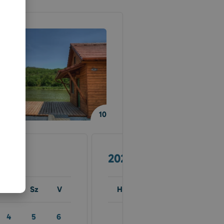
10
2026. Oktober
P
Sz
V
H
K
Sz
Cs
P
4
5
6
1
2