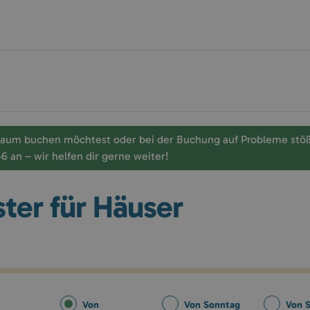
raum buchen möchtest oder bei der Buchung auf Probleme stößt,
an – wir helfen dir gerne weiter!
ster für Häuser
Von
Von Sonntag
Von 