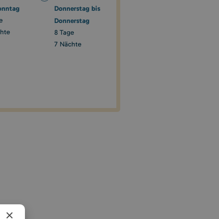
onntag
Donnerstag bis
e
Donnerstag
hte
8 Tage
7 Nächte
×