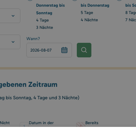
Donnerstag bis
bis Donnerstag
bis S
Sonntag
5 Tage
8 Tag
4 Nächte
7 Näc
4 Tage
3 Nächte
Wann?
egebenen Zeitraum
g bis Sonntag, 4 Tage und 3 Nächte)
Nicht
Datum in der
Bereits
1
1
buchbar
Vergangenheit
gebucht