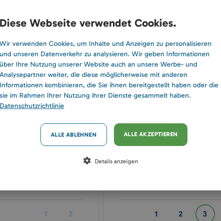
Diese Webseite verwendet Cookies.
Wir verwenden Cookies, um Inhalte und Anzeigen zu personalisieren
und unseren Datenverkehr zu analysieren. Wir geben Informationen
über Ihre Nutzung unserer Website auch an unsere Werbe- und
Analysepartner weiter, die diese möglicherweise mit anderen
Nacht
Informationen kombinieren, die Sie ihnen bereitgestellt haben oder die
EUR
sie im Rahmen Ihrer Nutzung ihrer Dienste gesammelt haben.
Datenschutzrichtlinie
ALLE AKZEPTIEREN
ALLE ABLEHNEN
2026. September
Details anzeigen
s
P
Sz
V
H
K
Sz
Cs
1
2
1
2
3