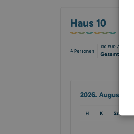
Haus 10
130
EUR / Haus / 
4
Personen
Gesamt:
390
2026. August
H
K
Sz
C