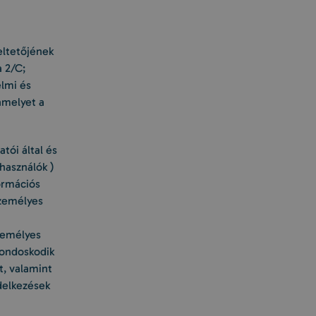
eltetőjének
a 2/C;
elmi és
 amelyet a
tói által és
használók )
ormációs
személyes
személyes
gondoskodik
t, valamint
ndelkezések