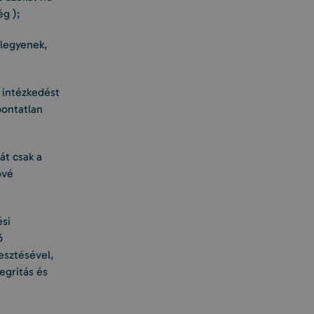
g );
 legyenek,
 intézkedést
pontatlan
át csak a
ővé
ési
ő
esztésével,
egritás és