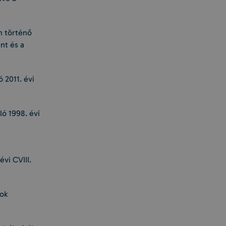
n történő
nt és a
 2011. évi
ó 1998. évi
vi CVIII.
tok