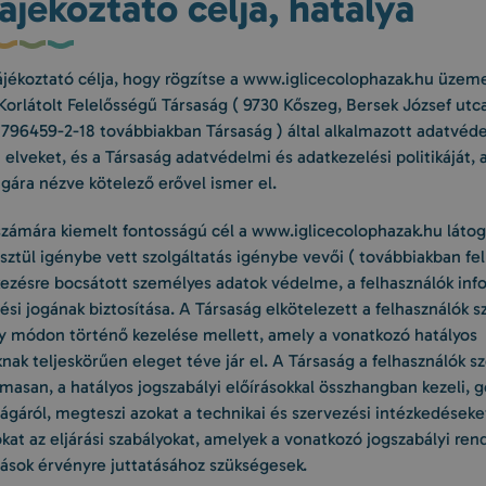
Tájékoztató célja, hatálya
Tájékoztató célja, hogy rögzítse a www.iglicecolophazak.hu üzem
Korlátolt Felelősségű Társaság ( 9730 Kőszeg, Bersek József utc
796459-2-18 továbbiakban Társaság ) által alkalmazott adatvéd
 elveket, és a Társaság adatvédelmi és adatkezelési politikáját,
gára nézve kötelező erővel ismer el.
zámára kiemelt fontosságú cél a www.iglicecolophazak.hu látoga
sztül igénybe vett szolgáltatás igénybe vevői ( továbbiakban fel
lkezésre bocsátott személyes adatok védelme, a felhasználók inf
si jogának biztosítása. A Társaság elkötelezett a felhasználók 
ly módon történő kezelése mellett, amely a vonatkozó hatályos
nak teljeskörűen eleget téve jár el. A Társaság a felhasználók 
lmasan, a hatályos jogszabályi előírásokkal összhangban kezeli, 
ágáról, megteszi azokat a technikai és szervezési intézkedéseke
zokat az eljárási szabályokat, amelyek a vonatkozó jogszabályi re
lások érvényre juttatásához szükségesek.