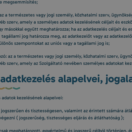
tve megsemmisítés;
 az a természetes vagy jogi személy, közhatalmi szerv, ügynöksé
éb szerv, amely a személyes adatok kezelésének céljait és eszkö
y másokkal együtt meghatározza; ha az adatkezelés céljait és es
 tagállami jog határozza meg, az adatkezelőt vagy az adatkezelő 
lönös szempontokat az uniós vagy a tagállami jog is;
ozó: az a természetes vagy jogi személy, közhatalmi szerv, ügyn
éb szerv, amely az Szolgáltató nevében személyes adatokat kez
 adatkezelés alapelvei, jogal
 adatok kezelésének alapelvei:
 jogszerűen és tisztességesen, valamint az érintett számára átl
égezni ( jogszerűség, tisztességes eljárás és átláthatóság );
csak meghatározott, egyértelmű és jogszerű célból történjen, é