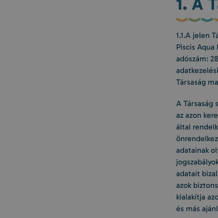
1. A 
1.1.A jelen 
Piscis Aqua 
adószám: 28
adatkezelési
Társaság ma
A Társaság s
az azon kere
által rende
önrendelkezé
adatainak o
jogszabályok
adatait biza
azok biztons
kialakítja a
és más aján