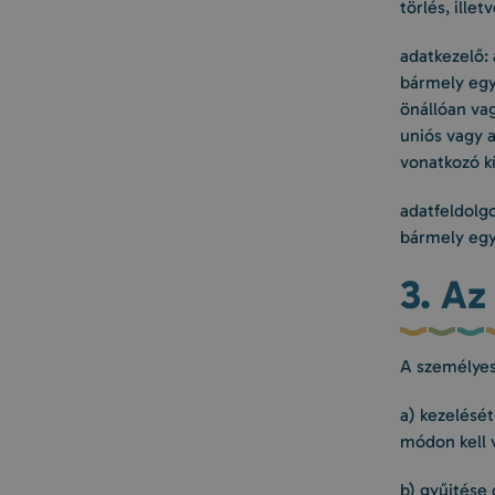
törlés, ille
adatkezelő:
bármely egy
önállóan vag
uniós vagy a
vonatkozó kü
adatfeldolg
bármely egy
3. Az
A személyes
a) kezelését
módon kell v
b) gyűjtése 