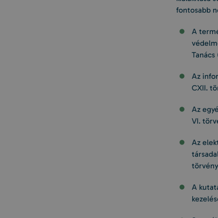
fontosabb ne
A termé
védelmé
Tanács 
Az info
CXII. tö
Az egyé
VI. tör
Az elek
társada
törvény 
A kutat
kezelés