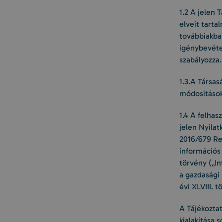
1.2 A jelen 
elveit tarta
továbbiakba
igénybevéte
szabályozza.
1.3.A Társas
módosítások
1.4 A felhas
jelen Nyilat
2016/679 Re
információs 
törvény („In
a gazdasági 
évi XLVIII. 
A Tájékoztat
kialakítása 