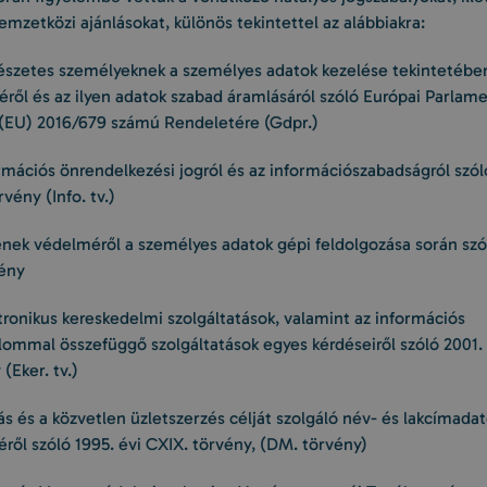
mzetközi ajánlásokat, különös tekintettel az alábbiakra:
szetes személyeknek a személyes adatok kezelése tekintetébe
ről és az ilyen adatok szabad áramlásáról szóló Európai Parlame
(EU) 2016/679 számú Rendeletére (Gdpr.)
rmációs önrendelkezési jogról és az információszabadságról szóló
rvény (Info. tv.)
nek védelméről a személyes adatok gépi feldolgozása során szól
vény
tronikus kereskedelmi szolgáltatások, valamint az információs
lommal összefüggő szolgáltatások egyes kérdéseiről szóló 2001. é
(Eker. tv.)
ás és a közvetlen üzletszerzés célját szolgáló név- és lakcímada
éről szóló 1995. évi CXIX. törvény, (DM. törvény)