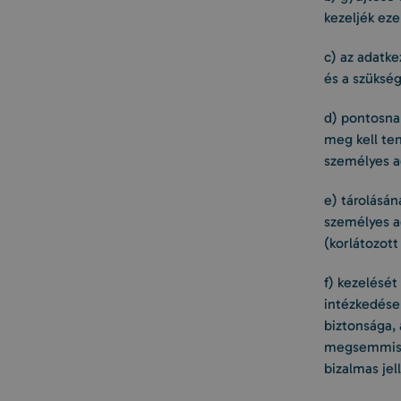
kezeljék ez
c) az adatke
és a szükség
d) pontosna
meg kell te
személyes ad
e) tárolásán
személyes a
(korlátozott
f) kezelését
intézkedése
biztonsága, 
megsemmisít
bizalmas jel