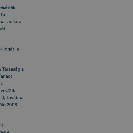
elésének
 (a
használata,
sét
 jogát, a
a Társaság a
Tanács
az
vi CXII.
.”), továbbá
óló 2008.
lt,
tve a