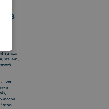
atos
atkozó
vagy
eghatározó
i, szellemi,
tényező
agy nem
így a
tás,
yéb módon
látozás,