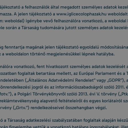
Tájékoztató a felhasználók által megadott személyes adatok kez
lmazza. A jelen tájékoztató a www.iglicecolophazak.hu weboldalt
n: weboldal) igénybe vevő felhasználóra vonatkozó, a weboldal 
le során a Társaság tudomására jutott személyes adatok kezelé
ág fenntartja magának jelen tájékoztató egyoldalú módosításának
 a weboldalon történő megjelenésükkel lépnek hatályba.
ználóra vonatkozó, fent hivatkozott személyes adatok kezelését 
kozatban foglaltak betartása mellett, az Európai Parlament és a 
ndeletében („Általános Adatvédelmi Rendelet” vagy „GDPR”), 
önrendelkezési jogról és az információszabadságról szóló 2011. é
fotv.”), a Polgári Törvénykönyvről szóló 2013. évi V. törvény („Ptk
reklámtevékenység alapvető feltételeiről és egyes korlátairól sz
törvény („Grtv.”) rendelkezéseivel összehangban végzi.
ó a Társaság adatkezelési szabályzatában foglaltak alapján készü
során figyelembe vettük a vonatkozó hatályos jogszabályokat, ille