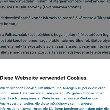
- és Vagyonvédelmi, valamint Magánnyomozói Tevékenység sza
005. évi CXXXIII. törvény (továbbiakban Szvmt.)
datkezelési szabályzatát bármely felhasználó kérésére a Társas
re bocsátja.
a Felhasználók közül bárkinek, hogy a jelen tájékoztatóban fogl
ovábbi kérdése lenne, vagy problémája merülne fel, illetve oly
 tenne, amely tájékoztató alapján számára nem, vagy nem telje
illetve magyarázatra szorul a Társaság adatvédelmi felelőséhez
onyák Gábor
6 70 248 0781
Diese Webseite verwendet Cookies.
cím: piscisaquakft@gmail.com
Wir verwenden Cookies, um Inhalte und Anzeigen zu personalisieren
und unseren Datenverkehr zu analysieren. Wir geben Informationen
a Felhasználók kérése esetén a kérelemben foglaltaknak megfel
über Ihre Nutzung unserer Website auch an unsere Werbe- und
en részletes tájékoztatást nyújt a kezelt személyes adatokról, 
Analysepartner weiter, die diese möglicherweise mit anderen
céljáról, jogalapjáról, időtartamáról és az adatkezeléssel összef
Informationen kombinieren, die Sie ihnen bereitgestellt haben oder die