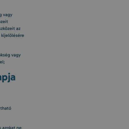
g vagy
zeit
zközeit az
kijelölésére
ökség vagy
el;
apja
átható
s azokat ne