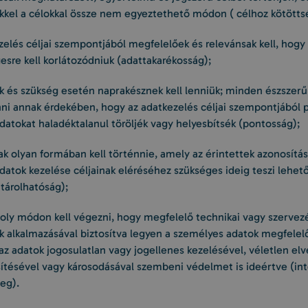
ekkel a célokkal össze nem egyeztethető módon ( célhoz kötöttsé
zelés céljai szempontjából megfelelőek és relevánsak kell, hogy
esre kell korlátozódniuk (adattakarékosság);
k és szükség esetén naprakésznek kell lenniük; minden észszerű
nni annak érdekében, hogy az adatkezelés céljai szempontjából 
atokat haladéktalanul töröljék vagy helyesbítsék (pontosság);
ak olyan formában kell történnie, amely az érintettek azonosítás
datok kezelése céljainak eléréséhez szükséges ideig teszi lehet
 tárolhatóság);
 oly módon kell végezni, hogy megfelelő technikai vagy szervez
k alkalmazásával biztosítva legyen a személyes adatok megfelel
az adatok jogosulatlan vagy jogellenes kezelésével, véletlen elv
ésével vagy károsodásával szembeni védelmet is ideértve (int
leg).