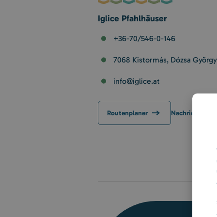
Iglice Pfahlhäuser
+36-70/546-0-146
7068 Kistormás, Dózsa György
info@iglice.at
Routenplaner
Nachricht schr