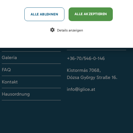
 Kontakt
Facebook
Instagram
TikTok
ALLE AKZEPTIEREN
ALLE ABLEHNEN
Details anzeigen
Kontakt
Preise
Galeria
+36-70/546-0-146
FAQ
Kistormás 7068,
Dózsa György Straße 16.
Kontakt
info@iglice.at
Hausordnung