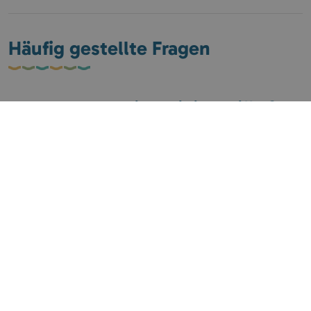
Häufig gestellte Fragen
Ist das Angeln im Preis inbegriffen?
Was ist im Preis für ein Pfahlhaus
enthalten?
Muss man für Klimaanlage, Wasser und
Strom extra bezahlen?
Wie viel kostet eine Übernachtung in