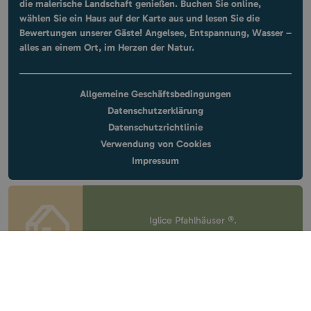
die malerische Landschaft genießen. Buchen Sie online,
wählen Sie ein Haus auf der Karte aus und lesen Sie die
Bewertungen unserer Gäste! Angelsee, Entspannung, Wasser –
alles an einem Ort, im Herzen der Natur.
Allgemeine Geschäftsbedingungen
Datenschutzerklärung
Datenschutzrichtlinie
Verwendung von Cookies
Impressum
Iglice Pfahlhäuser ®.
All rights reserved.
Design & website
by
Voov