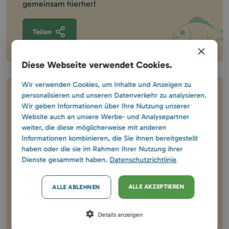
gemeinsam hierher!
Teilen
×
Diese Webseite verwendet Cookies.
Wir verwenden Cookies, um Inhalte und Anzeigen zu
personalisieren und unseren Datenverkehr zu analysieren.
Hausdaten
Wir geben Informationen über Ihre Nutzung unserer
Website auch an unsere Werbe- und Analysepartner
130 EUR / Haus / Nacht
weiter, die diese möglicherweise mit anderen
Informationen kombinieren, die Sie ihnen bereitgestellt
haben oder die sie im Rahmen Ihrer Nutzung ihrer
Dienste gesammelt haben.
Datenschutzrichtlinie
Eigener 35 m² großer Steg
Eigener 50 Meter breiter Angelbereich bis zum
ALLE AKZEPTIEREN
ALLE ABLEHNEN
gegenüberliegenden Ufer
Details anzeigen
4 Einzelbetten