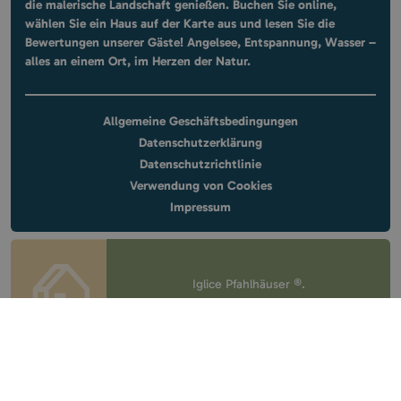
die malerische Landschaft genießen. Buchen Sie online,
wählen Sie ein Haus auf der Karte aus und lesen Sie die
Bewertungen unserer Gäste! Angelsee, Entspannung, Wasser –
alles an einem Ort, im Herzen der Natur.
Allgemeine Geschäftsbedingungen
Datenschutzerklärung
Datenschutzrichtlinie
Verwendung von Cookies
Impressum
Iglice Pfahlhäuser ®.
All rights reserved.
Design & website
by
Voov