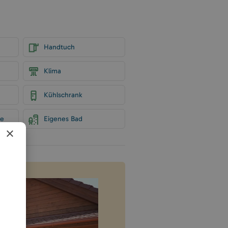
Handtuch
Klima
Kühlschrank
he
Eigenes Bad
×