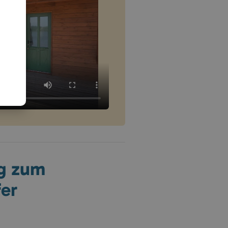
ng zum
er