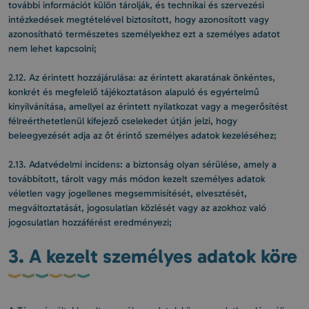
további információt külön tárolják, és technikai és szervezési
intézkedések megtételével biztosított, hogy azonosított vagy
azonosítható természetes személyekhez ezt a személyes adatot
nem lehet kapcsolni;
2.12. Az érintett hozzájárulása: az érintett akaratának önkéntes,
konkrét és megfelelő tájékoztatáson alapuló és egyértelmű
kinyilvánítása, amellyel az érintett nyilatkozat vagy a megerősítést
félreérthetetlenül kifejező cselekedet útján jelzi, hogy
beleegyezését adja az őt érintő személyes adatok kezeléséhez;
2.13. Adatvédelmi incidens: a biztonság olyan sérülése, amely a
továbbított, tárolt vagy más módon kezelt személyes adatok
véletlen vagy jogellenes megsemmisítését, elvesztését,
megváltoztatását, jogosulatlan közlését vagy az azokhoz való
jogosulatlan hozzáférést eredményezi;
3. A kezelt személyes adatok köre