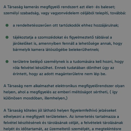
A Társaság kamerás megfigyelő rendszert azt élet- és baleset;
személyi szabadság, vagy vagyonvédelem céljából telepíti, továbbá:
a rendeltetésszerűen ott tartózkodók ehhez hozzájárulnak;
tájékoztatja a szomszédokat és figyelmeztető táblával a
járókelőket is, amennyiben fennáll a lehetősége annak, hogy
bármelyik kamera látószögébe belekerülhetnek;
területre belépő személynek is a tudomására kell hozni, hogy
róla felvétel készülhet. Ennek tudatában dönthet úgy az
érintett, hogy az adott magánterületre nem lép be.
A Társaság nem alkalmazhat elektronikus megfigyelőrendszer olyan
helyen, ahol a megfigyelés az emberi méltóságot sértheti, ( így
különösen mosdóban, illemhelyen,)
A Társaság köteles jól látható helyen figyelemfelhívó jelzéseket
elhelyezni a megfigyelt területeken. Az ismertetés tartalmazza a
felvétel készítésének és tárolásának célját, a felvételek tárolásának
helyét és időtartamát, az üzemeltető személyét, a megtekintésre