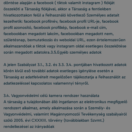
döntése alapján a facebook ( tiktok valamit instagram ) fiókját
összeköti a Társaság fiókjával, akkor a Társaság a fentiekben
hivatkozottakon felül a Felhasználó következő Személyes adatait
kezelhetik: facebook profilnév, facebook profil URL-je, facebook
profil azonosító, facebook profilkép, facebook e-mail cím,
facebookban megadott lakcím, facebookban megadott nem,
születésnap, bemutatkozás és weboldal URL, ezen értelemszerűen
alkalmazandóak a tiktok vagy instagram oldal esetleges összekötése
során megadott adatokra.3.5.Egyéb személyes adatok
A jelen Szabályzat 3.1., 3.2. és 3.3. 3.4. pontjában hivatkozott adatok
körén kívül eső további adatok esetleges igénylése esetén a
Társaság az adatfelvételt megelőzően tájékoztatja a Felhasználót az
adatkezeléssel kapcsolatos valamennyi tényről.
3.4. Vagyonvédelmi célú kamera rendszer használata
A társaság a tulajdonában álló ingatlanon az elektronikus megfigyelő
rendszert alkalmaz, amely alkalmazása során a Személy- és
Vagyonvédelmi, valamint Magánnyomozói Tevékenység szabályairól
szóló 2005. évi CXXXIII. törvény (továbbiakban Szvmt.)
rendelkezései az irányadóak