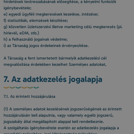
hirdetések testreszabásának elősegítése, a kényelmi funkciók
igénybevétele;
e) egyedi ügyféli megkeresések kezelése, intézése;
f) statisztikák, elemzések készítése;
g) közvetlen üzletszerzési illetve marketing célú megkeresés (pl.
hírlevél, eDM, stb.)
h) a Felhasználó jogainak védelme;
i) az Társaság jogos érdekeinek érvényesítése.
A Társaság a fent ismertetett bármelyik adatkezelési cél
megvalósítása érdekében kezelhet Személyes adatokat,
7. Az adatkezelés jogalapja
7.1. Az érintett hozzájárulása
(1) A személyes adatok kezelésének jogszerűségének az érintett
hozzájárulásán kell alapulnia, vagy valamely egyéb jogszerű,
jogszabály által megállapított alappal kell rendelkeznie.
A szolgáltatás igénybevétele esetén az adatkezelés jogalapja a