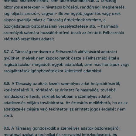
minősül Adatkezelésnek, sem adattovábbításnak. A Társaság
bizonyos esetekben – hivatalos bírósági, rendőrségi megkeresés,
jogi eljárás szerzői-, vagyoni- illetve egyéb jogsértés vagy ezek
alapos gyanúja miatt a Társaság érdekeinek sérelme, a
Szolgáltatások biztosításának veszélyeztetése stb. – harmadik
személyek számára hozzáférhetővé teszik az érintett Felhasználó
elérhető személyes adatait.
8.7. A Társaság rendszere a Felhasználó aktivitásáról adatokat
gyűjthet, melyek nem kapcsolhatók össze a Felhasználó által a
regisztrációkor megadott egyéb adatokkal, sem más honlapok vagy
szolgáltatások igénybevételekor keletkező adatokkal.
8.8. A Társaság az általa kezelt személyes adat helyesbítéséről,
korlátozásáról ill. törléséről az érintett Felhasználót, továbbá
mindazokat értesíti, akiknek korábban a személyes adatot
adatkezelés céljára továbbította. Az értesítés mellőzhető, ha ez az
adatkezelés céljára való tekintettel az érintett jogos érdekét nem
sérti.
8.9. A Társaság gondoskodik a személyes adatok biztonságáról,
megteszi azokat a technikai és szervezési intézkedéseket, és