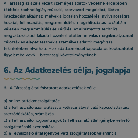
A Társaság az általa kezelt személyes adatok védelme érdekében
többféle technológiát, műszaki, szervezési megoldást, illetve
intézkedést alkalmaz, melyek a jogtalan hozzáférés, nyilvánosságra
hozatal, felhasználás, megsemmisítés, megváltoztatás továbbá a
véletlen megsemmisülés és sérülés, az alkalmazott technika
megváltozásából fakadó hozzáférhetetlenné válás megakadályozását
célozzák és eleget tesznek a személyes adatok megóvása
tekintetében elvárható – az adatkezeléssel kapcsolatos kockázatokat
figyelembe vevő – biztonsági követelményeknek.
6. Az Adatkezelés célja, jogalapja
6.1 A Társaság által folytatott adatkezelések célja:
a) online tartalomszolgáltatás;
b) a Felhasználó azonosítása, a Felhasználóval való kapcsolattartás;
szerződéskötés, számlázás
c) a Felhasználói jogosultságok (a Felhasználó által igénybe vehető
szolgáltatások) azonosítása;
d) a Felhasználó által igénybe vett szolgáltatások valamint a