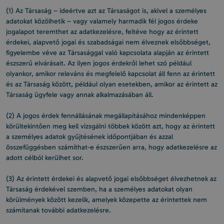
(1) Az Társaság – ideértve azt az Társaságot is, akivel a személyes
adatokat közölhetik – vagy valamely harmadik fél jogos érdeke
jogalapot teremthet az adatkezelésre, feltéve hogy az érintett
érdekei, alapvető jogai és szabadságai nem élveznek elsőbbséget,
figyelembe véve az Társasággal való kapcsolata alapján az érintett
észszerű elvárásait. Az ilyen jogos érdekről lehet szó például
olyankor, amikor releváns és megfelelő kapcsolat áll fenn az érintett
és az Társaság között, például olyan esetekben, amikor az érintett az
Társaság ügyfele vagy annak alkalmazásában áll.
(2) A jogos érdek fennállásának megállapításához mindenképpen
körültekintően meg kell vizsgálni többek között azt, hogy az érintett
a személyes adatok gyűjtésének időpontjában és azzal
összefüggésben számíthat-e észszerűen arra, hogy adatkezelésre az
adott célból kerülhet sor.
(3) Az érintett érdekei és alapvető jogai elsőbbséget élvezhetnek az
Társaság érdekével szemben, ha a személyes adatokat olyan
körülmények között kezelik, amelyek közepette az érintettek nem
számítanak további adatkezelésre.