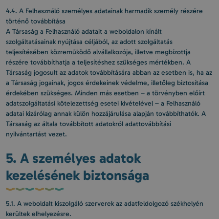
4.4. A Felhasználó személyes adatainak harmadik személy részére
történő továbbítása
A Társaság a Felhasználó adatait a weboldalon kínált
szolgáltatásainak nyújtása céljából, az adott szolgáltatás
teljesítésében közreműködő alvállalkozója, illetve megbízottja
részére továbbíthatja a teljesítéshez szükséges mértékben. A
Társaság jogosult az adatok továbbítására abban az esetben is, ha az
a Társaság jogainak, jogos érdekeinek védelme, illetőleg biztosítása
érdekében szükséges. Minden más esetben – a törvényben előírt
adatszolgáltatási kötelezettség esetei kivételével – a Felhasználó
adatai kizárólag annak külön hozzájárulása alapján továbbíthatók. A
Társaság az általa továbbított adatokról adattovábbítási
nyilvántartást vezet.
5. A személyes adatok
kezelésének biztonsága
5.1. A weboldalt kiszolgáló szerverek az adatfeldolgozó székhelyén
kerültek elhelyezésre.