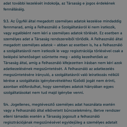
adat további kezelését indokolja, az Társaság e jogos érdekének
fennállásáig.
9.3. Az Ügyfél által megadott személyes adatok kezelése mindaddig
fennmarad, amíg a Felhasználó a Szolgáltatásról ki nem iratkozik,
vagy egyébként nem kéri a személyes adatok törlését. Ez esetben a
személyes adat a Társaság rendszereiből törlődik. A Felhasználó által
megadott személyes adatok – abban az esetben is, ha a Felhasználó
a szolgáltatásról nem iratkozik le vagy regisztrációja törlésével csak a
belépési lehetőséget szüntette meg - addig kezelhetőek az
Társaság által, amíg a Felhasználó kifejezetten írásban nem kéri azok
adatkezelésének megszüntetését. A Felhasználó az adatkezelés
megszüntetésére irányuló, a szolgáltatásról való leiratkozás nélküli
kérése a szolgáltatás igénybevételéhez fűződő jogát nem érinti,
azonban előfordulhat, hogy személyes adatok hiányában egyes
szolgáltatásokat nem tud majd igénybe venni.
9.4. Jogellenes, megtévesztő személyes adat használata esetén
vagy a Felhasználó által elkövetett bűncselekmény, illetve rendszer
elleni támadás esetén a Társaság jogosult a felhasználó
regisztrációjának megszűnésével egyidejűleg a személyes adatait