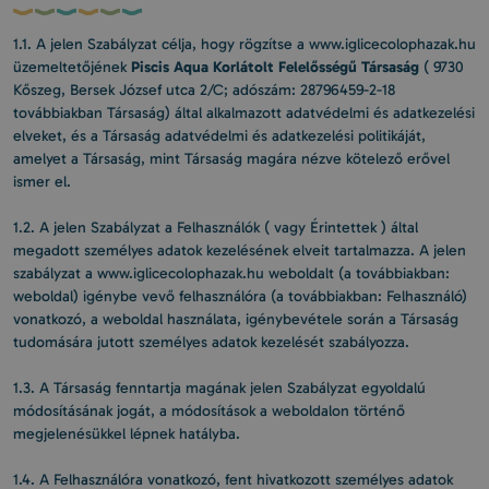
1.1. A jelen Szabályzat célja, hogy rögzítse a www.iglicecolophazak.hu
Piscis Aqua Korlátolt Felelősségű Társaság
üzemeltetőjének
( 9730
Kőszeg, Bersek József utca 2/C; adószám: 28796459-2-18
továbbiakban Társaság) által alkalmazott adatvédelmi és adatkezelési
elveket, és a Társaság adatvédelmi és adatkezelési politikáját,
amelyet a Társaság, mint Társaság magára nézve kötelező erővel
ismer el.
1.2. A jelen Szabályzat a Felhasználók ( vagy Érintettek ) által
megadott személyes adatok kezelésének elveit tartalmazza. A jelen
szabályzat a www.iglicecolophazak.hu weboldalt (a továbbiakban:
weboldal) igénybe vevő felhasználóra (a továbbiakban: Felhasználó)
vonatkozó, a weboldal használata, igénybevétele során a Társaság
tudomására jutott személyes adatok kezelését szabályozza.
1.3. A Társaság fenntartja magának jelen Szabályzat egyoldalú
módosításának jogát, a módosítások a weboldalon történő
megjelenésükkel lépnek hatályba.
1.4. A Felhasználóra vonatkozó, fent hivatkozott személyes adatok