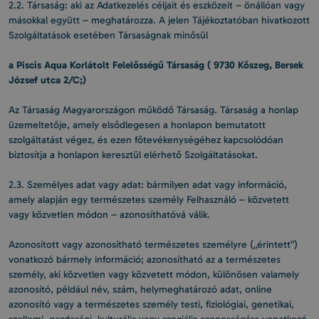
2.2. Társaság: aki az Adatkezelés céljait és eszközeit – önállóan vagy
másokkal együtt – meghatározza. A jelen Tájékoztatóban hivatkozott
Szolgáltatások esetében Társaságnak minősül
a Piscis Aqua Korlátolt Felelősségű Társaság ( 9730 Kőszeg, Bersek
József utca 2/C;)
Az Társaság Magyarországon működő Társaság. Társaság a honlap
üzemeltetője, amely elsődlegesen a honlapon bemutatott
szolgáltatást végez, és ezen főtevékenységéhez kapcsolódóan
biztosítja a honlapon keresztül elérhető Szolgáltatásokat.
2.3. Személyes adat vagy adat: bármilyen adat vagy információ,
amely alapján egy természetes személy Felhasználó – közvetett
vagy közvetlen módon – azonosíthatóvá válik.
Azonosított vagy azonosítható természetes személyre („érintett”)
vonatkozó bármely információ; azonosítható az a természetes
személy, aki közvetlen vagy közvetett módon, különösen valamely
azonosító, például név, szám, helymeghatározó adat, online
azonosító vagy a természetes személy testi, fiziológiai, genetikai,