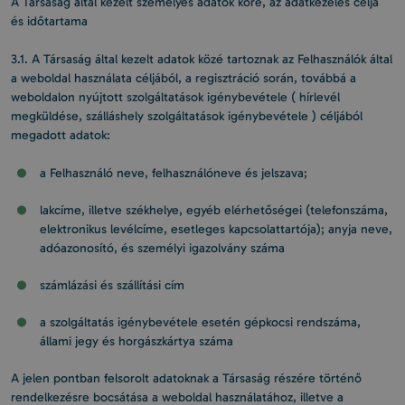
A Társaság által kezelt személyes adatok köre, az adatkezelés célja
és időtartama
3.1. A Társaság által kezelt adatok közé tartoznak az Felhasználók által
a weboldal használata céljából, a regisztráció során, továbbá a
weboldalon nyújtott szolgáltatások igénybevétele ( hírlevél
megküldése, szálláshely szolgáltatások igénybevétele ) céljából
megadott adatok:
a Felhasználó neve, felhasználóneve és jelszava;
lakcíme, illetve székhelye, egyéb elérhetőségei (telefonszáma,
elektronikus levélcíme, esetleges kapcsolattartója); anyja neve,
adóazonosító, és személyi igazolvány száma
számlázási és szállítási cím
a szolgáltatás igénybevétele esetén gépkocsi rendszáma,
állami jegy és horgászkártya száma
A jelen pontban felsorolt adatoknak a Társaság részére történő
rendelkezésre bocsátása a weboldal használatához, illetve a