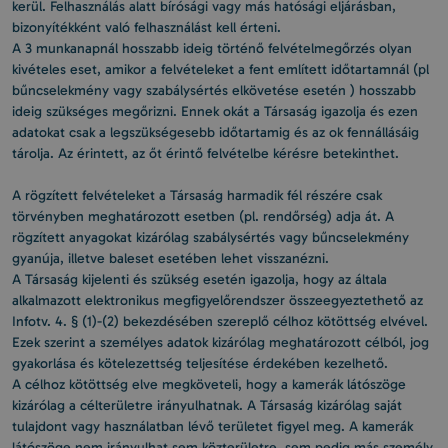
kerül. Felhasználás alatt bírósági vagy más hatósági eljárásban,
bizonyítékként való felhasználást kell érteni.
A 3 munkanapnál hosszabb ideig történő felvételmegőrzés olyan
kivételes eset, amikor a felvételeket a fent említett időtartamnál (pl
bűncselekmény vagy szabálysértés elkövetése esetén ) hosszabb
ideig szükséges megőrizni. Ennek okát a Társaság igazolja és ezen
adatokat csak a legszükségesebb időtartamig és az ok fennállásáig
tárolja. Az érintett, az őt érintő felvételbe kérésre betekinthet.
A rögzített felvételeket a Társaság harmadik fél részére csak
törvényben meghatározott esetben (pl. rendőrség) adja át. A
rögzített anyagokat kizárólag szabálysértés vagy bűncselekmény
gyanúja, illetve baleset esetében lehet visszanézni.
A Társaság kijelenti és szükség esetén igazolja, hogy az általa
alkalmazott elektronikus megfigyelőrendszer összeegyeztethető az
Infotv. 4. § (1)-(2) bekezdésében szereplő célhoz kötöttség elvével.
Ezek szerint a személyes adatok kizárólag meghatározott célból, jog
gyakorlása és kötelezettség teljesítése érdekében kezelhető.
A célhoz kötöttség elve megköveteli, hogy a kamerák látószöge
kizárólag a célterületre irányulhatnak. A Társaság kizárólag saját
tulajdont vagy használatban lévő területet figyel meg. A kamerák
látószöge nem irányulhat sem közterületre, sem pedig más személy