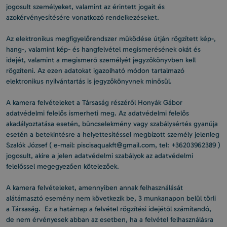
jogosult személyeket, valamint az érintett jogait és
azokérvényesítésére vonatkozó rendelkezéseket.
Az elektronikus megfigyelőrendszer működése útján rögzített kép-,
hang-, valamint kép- és hangfelvétel megismerésének okát és
idejét, valamint a megismerő személyét jegyzőkönyvben kell
rögzíteni. Az ezen adatokat igazolható módon tartalmazó
elektronikus nyilvántartás is jegyzőkönyvnek minősül.
A kamera felvételeket a Társaság részéről Honyák Gábor
adatvédelmi felelős ismerheti meg. Az adatvédelmi felelős
akadályoztatása esetén, bűncselekmény vagy szabálysértés gyanúja
esetén a betekintésre a helyettesítéssel megbízott személy jelenleg
Szalók József ( e-mail: piscisaquakft@gmail.com, tel: +36203962389 )
jogosult, akire a jelen adatvédelmi szabályok az adatvédelmi
felelőssel megegyezően kötelezőek.
A kamera felvételeket, amennyiben annak felhasználását
alátámasztó esemény nem következik be, 3 munkanapon belül törli
a Társaság. Ez a határnap a felvétel rögzítési idejétől számítandó,
de nem érvényesek abban az esetben, ha a felvétel felhasználásra