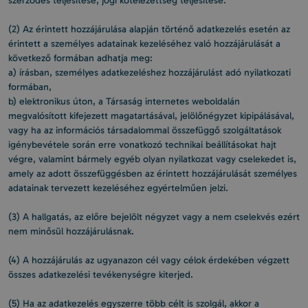
szerződés teljesítése, jogi kötelezettség teljesítése.
(2) Az érintett hozzájárulása alapján történő adatkezelés esetén az
érintett a személyes adatainak kezeléséhez való hozzájárulását a
következő formában adhatja meg:
a) írásban, személyes adatkezeléshez hozzájárulást adó nyilatkozati
formában,
b) elektronikus úton, a Társaság internetes weboldalán
megvalósított kifejezett magatartásával, jelölőnégyzet kipipálásával,
vagy ha az információs társadalommal összefüggő szolgáltatások
igénybevétele során erre vonatkozó technikai beállításokat hajt
végre, valamint bármely egyéb olyan nyilatkozat vagy cselekedet is,
amely az adott összefüggésben az érintett hozzájárulását személyes
adatainak tervezett kezeléséhez egyértelműen jelzi.
(3) A hallgatás, az előre bejelölt négyzet vagy a nem cselekvés ezért
nem minősül hozzájárulásnak.
(4) A hozzájárulás az ugyanazon cél vagy célok érdekében végzett
összes adatkezelési tevékenységre kiterjed.
(5) Ha az adatkezelés egyszerre több célt is szolgál, akkor a