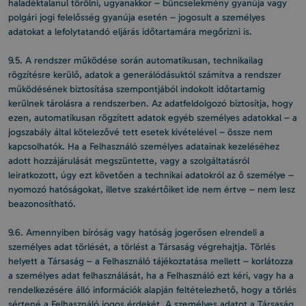
haladéktalanul törölni, ugyanakkor – bűncselekmény gyanúja vagy
polgári jogi felelősség gyanúja esetén – jogosult a személyes
adatokat a lefolytatandó eljárás időtartamára megőrizni is.
9.5. A rendszer működése során automatikusan, technikailag
rögzítésre kerülő, adatok a generálódásuktól számítva a rendszer
működésének biztosítása szempontjából indokolt időtartamig
kerülnek tárolásra a rendszerben. Az adatfeldolgozó biztosítja, hogy
ezen, automatikusan rögzített adatok egyéb személyes adatokkal – a
jogszabály által kötelezővé tett esetek kivételével – össze nem
kapcsolhatók. Ha a Felhasználó személyes adatainak kezeléséhez
adott hozzájárulását megszüntette, vagy a szolgáltatásról
leiratkozott, úgy ezt követően a technikai adatokról az ő személye –
nyomozó hatóságokat, illetve szakértőiket ide nem értve – nem lesz
beazonosítható.
9.6. Amennyiben bíróság vagy hatóság jogerősen elrendeli a
személyes adat törlését, a törlést a Társaság végrehajtja. Törlés
helyett a Társaság – a Felhasználó tájékoztatása mellett – korlátozza
a személyes adat felhasználását, ha a Felhasználó ezt kéri, vagy ha a
rendelkezésére álló információk alapján feltételezhető, hogy a törlés
sértené a Felhasználó jogos érdekét. A személyes adatot a Társaság