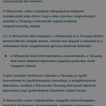
visszavontnak kell tekinteni.
A Felhasználó a jelen Szabályzat elfogadásával kifejezett
hozzájárulását adja ahhoz, hogy a jelen pontban meghatározott
adatokat a Társaság a Felhasználó regisztrációjának
megszüntetéséig, kezelje.
3.2. A Felhasználó által megadott, a Felhasználó és a Társaság közötti
kommunikációt szolgáló adatok, melyek nem képezik a weboldal és a
weboldalon kínált szolgáltatások igénybevételének feltételét:
a Felhasználó általi információkérés, észrevételezés, a Társaság
által kezelt adataival kapcsolatos jogainak gyakorlása során
megadott adatok.
A jelen pontban hivatkozott adatokat a Társaság az ügyfél
észrevételek és ügyféltámogatás biztosítása, a szolgáltatásainak
fejlesztése, továbbá a Felhasználó Társaság által kezelt adataival
kapcsolatos jogai gyakorlásának biztosítása céljából kezeli.
A Felhasználó a jelen Szabályzatban megjelölt elérhetőségeken
fordulhat kérdéseivel, észrevételeivel, esetleges panaszaival a