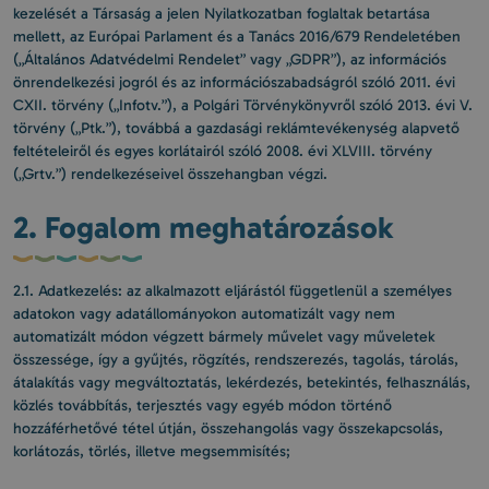
kezelését a Társaság a jelen Nyilatkozatban foglaltak betartása
mellett, az Európai Parlament és a Tanács 2016/679 Rendeletében
(„Általános Adatvédelmi Rendelet” vagy „GDPR”), az információs
önrendelkezési jogról és az információszabadságról szóló 2011. évi
CXII. törvény („Infotv.”), a Polgári Törvénykönyvről szóló 2013. évi V.
törvény („Ptk.”), továbbá a gazdasági reklámtevékenység alapvető
feltételeiről és egyes korlátairól szóló 2008. évi XLVIII. törvény
(„Grtv.”) rendelkezéseivel összehangban végzi.
2. Fogalom meghatározások
2.1. Adatkezelés: az alkalmazott eljárástól függetlenül a személyes
adatokon vagy adatállományokon automatizált vagy nem
automatizált módon végzett bármely művelet vagy műveletek
összessége, így a gyűjtés, rögzítés, rendszerezés, tagolás, tárolás,
átalakítás vagy megváltoztatás, lekérdezés, betekintés, felhasználás,
közlés továbbítás, terjesztés vagy egyéb módon történő
hozzáférhetővé tétel útján, összehangolás vagy összekapcsolás,
korlátozás, törlés, illetve megsemmisítés;