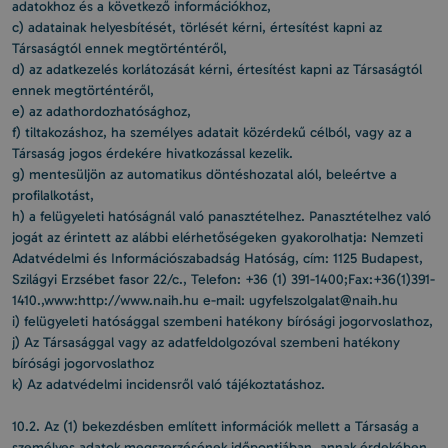
adatokhoz és a következő információkhoz,
c) adatainak helyesbítését, törlését kérni, értesítést kapni az
Társaságtól ennek megtörténtéről,
d) az adatkezelés korlátozását kérni, értesítést kapni az Társaságtól
ennek megtörténtéről,
e) az adathordozhatósághoz,
f) tiltakozáshoz, ha személyes adatait közérdekű célból, vagy az a
Társaság jogos érdekére hivatkozással kezelik.
g) mentesüljön az automatikus döntéshozatal alól, beleértve a
profilalkotást,
h) a felügyeleti hatóságnál való panasztételhez. Panasztételhez való
jogát az érintett az alábbi elérhetőségeken gyakorolhatja: Nemzeti
Adatvédelmi és Információszabadság Hatóság, cím: 1125 Budapest,
Szilágyi Erzsébet fasor 22/c., Telefon: +36 (1) 391-1400;Fax:+36(1)391-
1410.,www:http://www.naih.hu e-mail: ugyfelszolgalat@naih.hu
i) felügyeleti hatósággal szembeni hatékony bírósági jogorvoslathoz,
j) Az Társasággal vagy az adatfeldolgozóval szembeni hatékony
bírósági jogorvoslathoz
k) Az adatvédelmi incidensről való tájékoztatáshoz.
10.2. Az (1) bekezdésben említett információk mellett a Társaság a
személyes adatok megszerzésének időpontjában, annak érdekében,