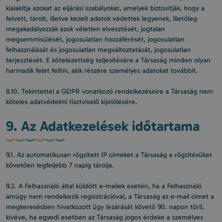
kialakítja azokat az eljárási szabályokat, amelyek biztosítják, hogy a
felvett, tárolt, illetve kezelt adatok védettek legyenek, illetőleg
megakadályozzák azok véletlen elvesztését, jogtalan
megsemmisülését, jogosulatlan hozzáférését, jogosulatlan
felhasználását és jogosulatlan megváltoztatását, jogosulatlan
terjesztését. E kötelezettség teljesítésére a Társaság minden olyan
harmadik felet felhív, akik részére személyes adatokat továbbít.
8.10. Tekintettel a GDPR vonatkozó rendelkezéseire a Társaság nem
köteles adatvédelmi tisztviselő kijelölésére.
9. Az Adatkezelések időtartama
9.1. Az automatikusan rögzített IP címeket a Társaság a rögzítésüket
követően legfeljebb 7 napig tárolja.
9.2. A Felhasználó által küldött e-mailek esetén, ha a Felhasználó
amúgy nem rendelkezik regisztrációval, a Társaság az e-mail címet a
megkeresésben hivatkozott ügy lezárását követő 90. napon törli,
kivéve, ha egyedi esetben az Társaság jogos érdeke a személyes