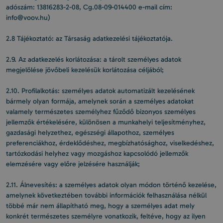
adószám: 13816283-2-08, Cg.08-09-014400 e-mail cím:
info@voov.hu)
2.8 Tájékoztató: az Társaság adatkezelési tájékoztatója.
2.9. Az adatkezelés korlátozása: a tárolt személyes adatok
megjelölése jövőbeli kezelésük korlátozása céljából;
2.10. Profilalkotás: személyes adatok automatizált kezelésének
bármely olyan formája, amelynek során a személyes adatokat
valamely természetes személyhez fűződő bizonyos személyes
jellemzők értékelésére, különösen a munkahelyi teljesítményhez,
gazdasági helyzethez, egészségi állapothoz, személyes
preferenciákhoz, érdeklődéshez, megbízhatósághoz, viselkedéshez,
tartózkodási helyhez vagy mozgáshoz kapcsolódó jellemzők
elemzésére vagy előre jelzésére használják;
2.11. Álnevesítés: a személyes adatok olyan módon történő kezelése,
amelynek következtében további információk felhasználása nélkül
többé már nem állapítható meg, hogy a személyes adat mely
konkrét természetes személyre vonatkozik, feltéve, hogy az ilyen