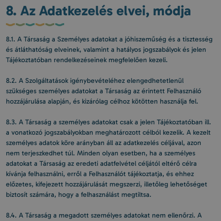
8. Az Adatkezelés elvei, módja
8.1. A Társaság a Személyes adatokat a jóhiszeműség és a tisztesség
és átláthatóság elveinek, valamint a hatályos jogszabályok és jelen
Tájékoztatóban rendelkezéseinek megfelelően kezeli.
8.2. A Szolgáltatások igénybevételéhez elengedhetetlenül
szükséges személyes adatokat a Társaság az érintett Felhasználó
hozzájárulása alapján, és kizárólag célhoz kötötten használja fel.
8.3. A Társaság a személyes adatokat csak a jelen Tájékoztatóban ill.
a vonatkozó jogszabályokban meghatározott célból kezelik. A kezelt
személyes adatok köre arányban áll az adatkezelés céljával, azon
nem terjeszkedhet túl. Minden olyan esetben, ha a személyes
adatokat a Társaság az eredeti adatfelvétel céljától eltérő célra
kívánja felhasználni, erről a Felhasználót tájékoztatja, és ehhez
előzetes, kifejezett hozzájárulását megszerzi, illetőleg lehetőséget
biztosít számára, hogy a felhasználást megtiltsa.
8.4. A Társaság a megadott személyes adatokat nem ellenőrzi. A