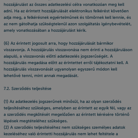
hozzájárulást az összes adatkezelési célra vonatkozóan meg kell
adni. Ha az érintett hozzájárulását elektronikus felkérést követően
adja meg, a felkérésnek egyértelműnek és tömörnek kell lennie, és
az nem gátolhatja szükségtelenül azon szolgáltatás igénybevételét,
amely vonatkozásában a hozzájárulást kérik.
(6) Az érintett jogosult arra, hogy hozzájárulását bármikor
visszavonja. A hozzájárulás visszavonása nem érinti a hozzájáruláson
alapuló, a visszavonás előtti adatkezelés jogszerűségét. A
hozzájárulás megadása előtt az érintettet erről tájékoztatni kell. A
hozzájárulás visszavonását ugyanolyan egyszerű módon kell
lehetővé tenni, mint annak megadását.
7.2. Szerződés teljesítése
(1) Az adatkezelés jogszerűnek minősül, ha az olyan szerződés
teljesítéséhez szükséges, amelyben az érintett az egyik fél, vagy az
a szerződés megkötését megelőzően az érintett kérésére történő
lépések megtételéhez szükséges.
(2) A szerződés teljesítéséhez nem szükséges személyes adatok
kezeléséhez való érintetti hozzájárulás nem lehet feltétele a