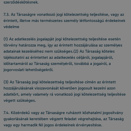
szerződéskötésnek.
7.3. Az Társaságre vonatkozó jogi kötelezettség teljesítése, vagy az
érintett, illetve más természetes személy létfontosságú érdekeinek
védelme
(1) Az adatkezelés jogalapját jogi kötelezettség teljesítése esetén
törvény határozza meg, így az érintett hozzájárulása az személyes
adatainak kezeléséhez nem szükséges.(2) Az Társaság köteles
tájékoztatni az érintettet az adatkezelés céljáról, jogalapjáról,
időtartamáról az Társaság személyéről, továbbá a jogairól, a
jogorvoslati lehetőségekről.
(3) Az Társaság jogi kötelezettség teljesítése címén az érintett
hozzájárulásának visszavonását követően jogosult kezelni azon
adatkört, amely valamely rá vonatkozó jogi kötelezettség teljesítése
végett szükséges.
7.4. Közérdekű vagy az Társaságre ruházott közhatalmi jogosítvány
gyakorlásának keretében végzett feladat végrehajtása, az Társaság
vagy egy harmadik fél jogos érdekeinek érvényesítése.