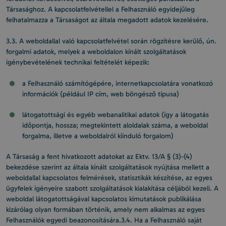
Társasághoz. A kapcsolatfelvétellel a Felhasználó egyidejűleg
felhatalmazza a Társaságot az általa megadott adatok kezelésére.
3.3. A weboldallal való kapcsolatfelvétel során rögzítésre kerülő, ún.
forgalmi adatok, melyek a weboldalon kínált szolgáltatások
igénybevételének technikai feltételét képezik:
a Felhasználó számítógépére, internetkapcsolatára vonatkozó
információk (például IP cím, web böngésző típusa)
látogatottsági és egyéb webanalitikai adatok (így a látogatás
időpontja, hossza; megtekintett aloldalak száma, a weboldal
forgalma, illetve a weboldalról kiinduló forgalom)
A Társaság a fent hivatkozott adatokat az Ektv. 13/A § (3)-(4)
bekezdése szerint az általa kínált szolgáltatások nyújtása mellett a
weboldallal kapcsolatos felmérések, statisztikák készítése, az egyes
ügyfelek igényeire szabott szolgáltatások kialakítása céljából kezeli. A
weboldal látogatottságával kapcsolatos kimutatások publikálása
kizárólag olyan formában történik, amely nem alkalmas az egyes
Felhasználók egyedi beazonosítására.3.4. Ha a Felhasználó saját