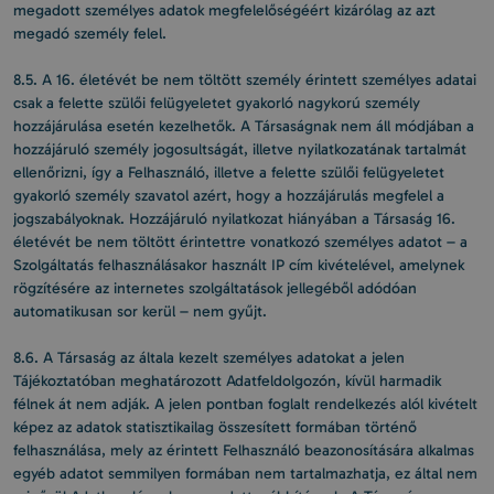
megadott személyes adatok megfelelőségéért kizárólag az azt
megadó személy felel.
8.5. A 16. életévét be nem töltött személy érintett személyes adatai
csak a felette szülői felügyeletet gyakorló nagykorú személy
hozzájárulása esetén kezelhetők. A Társaságnak nem áll módjában a
hozzájáruló személy jogosultságát, illetve nyilatkozatának tartalmát
ellenőrizni, így a Felhasználó, illetve a felette szülői felügyeletet
gyakorló személy szavatol azért, hogy a hozzájárulás megfelel a
jogszabályoknak. Hozzájáruló nyilatkozat hiányában a Társaság 16.
életévét be nem töltött érintettre vonatkozó személyes adatot – a
Szolgáltatás felhasználásakor használt IP cím kivételével, amelynek
rögzítésére az internetes szolgáltatások jellegéből adódóan
automatikusan sor kerül – nem gyűjt.
8.6. A Társaság az általa kezelt személyes adatokat a jelen
Tájékoztatóban meghatározott Adatfeldolgozón, kívül harmadik
félnek át nem adják. A jelen pontban foglalt rendelkezés alól kivételt
képez az adatok statisztikailag összesített formában történő
felhasználása, mely az érintett Felhasználó beazonosítására alkalmas
egyéb adatot semmilyen formában nem tartalmazhatja, ez által nem