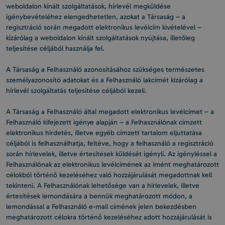
weboldalon kínált szolgáltatások, hírlevél megküldése
igénybevételéhez elengedhetetlen, azokat a Társaság – a
regisztráció során megadott elektronikus levélcím kivételével –
kizárólag a weboldalon kínált szolgáltatások nyújtása, illetőleg
teljesítése céljából használja fel.
A Társaság a Felhasználó azonosításához szükséges természetes
személyazonosító adatokat és a Felhasználó lakcímét kizárólag a
hírlevél szolgáltatás teljesítése céljából kezeli.
A Társaság a Felhasználó által megadott elektronikus levélcímet – a
Felhasználó kifejezett igénye alapján – a Felhasználónak címzett
elektronikus hirdetés, illetve egyéb címzett tartalom eljuttatása
céljából is felhasználhatja, feltéve, hogy a felhasználó a regisztráció
során hírlevelek, illetve értesítések küldését igényli. Az igényléssel a
Felhasználónak az elektronikus levélcímének az imént meghatározott
célokból történő kezeléséhez való hozzájárulását megadottnak kell
tekinteni. A Felhasználónak lehetősége van a hírlevelek, illetve
értesítések lemondására a bennük meghatározott módon, a
lemondással a Felhasználó e-mail címének jelen bekezdésben
meghatározott célokra történő kezeléséhez adott hozzájárulását is