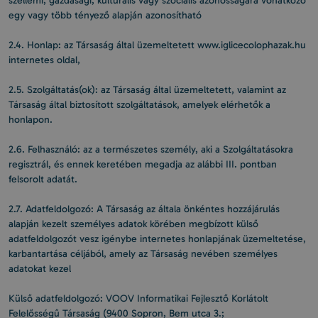
szellemi, gazdasági, kulturális vagy szociális azonosságára vonatkozó
egy vagy több tényező alapján azonosítható
2.4. Honlap: az Társaság által üzemeltetett www.iglicecolophazak.hu
internetes oldal,
2.5. Szolgáltatás(ok): az Társaság által üzemeltetett, valamint az
Társaság által biztosított szolgáltatások, amelyek elérhetők a
honlapon.
2.6. Felhasználó: az a természetes személy, aki a Szolgáltatásokra
regisztrál, és ennek keretében megadja az alábbi III. pontban
felsorolt adatát.
2.7. Adatfeldolgozó: A Társaság az általa önkéntes hozzájárulás
alapján kezelt személyes adatok körében megbízott külső
adatfeldolgozót vesz igénybe internetes honlapjának üzemeltetése,
karbantartása céljából, amely az Társaság nevében személyes
adatokat kezel
Külső adatfeldolgozó: VOOV Informatikai Fejlesztő Korlátolt
Felelősségű Társaság (9400 Sopron, Bem utca 3.;