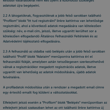
későbbi vásárlásoknál nem kell újfent a különböző szükséges
adatokat újra begépelni.
2.2 A látogatóknak, Fogyasztóknak a jobb felső sarokban található
"Profilom" blokk "itt tud regisztrálni" linkre kattintva van lehetősége
regisztrálni, ahol a következő adatok megadására van kötelezően
szükség: név, e-mail cím, jelszó, illetve ugyanitt kerülhet sor a
kötelezően elfogadandó Általános Felhasználói Feltételek és az
Adatvédelmi tájékoztató elfogadására.
2.3 A felhasználó az oldalba való belépés után a jobb felső sarokban
található "Profil" blokk "Adataim" menüpontra kattintva éri el
felhasználói fiókját, amelyben aztán tetszőlegesen szerkeszthetővé
válnak a regisztrációkor megadott regisztrációs adatok, illetve
ugyanitt van lehetőség az adatok módosítására, újabb adatok
felvételére.
A profiladatok módosítása után a rendszer a megadott email címre
egy értesítő emailt fog küldeni a változtatásokkal.
Elfelejtett jelszó esetén a "Profilom" blokk "Belépés" menüpontban az
elfelejtett jelszó szakaszban lehet az ott található linkre kattintva új