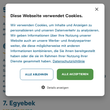
×
5. Adatvédelem
Diese Webseite verwendet Cookies.
A Szolgáltató a Fogyasztó személyes adatait az általános
Wir verwenden Cookies, um Inhalte und Anzeigen zu
adatvédelmi rendelet és a Szolgáltató adatkezelés szabályzata
personalisieren und unseren Datenverkehr zu analysieren.
előírásainak megfelelően köteles kezelni.
Wir geben Informationen über Ihre Nutzung unserer
Website auch an unsere Werbe- und Analysepartner
6. Szerzői jogvédelem
weiter, die diese möglicherweise mit anderen
Informationen kombinieren, die Sie ihnen bereitgestellt
haben oder die sie im Rahmen Ihrer Nutzung ihrer
A weboldalunkon www.iglicecolophazak.hu található képek, videók,
Dienste gesammelt haben.
Datenschutzrichtlinie
szövegek, megnevezések márkanév és minden más tartalom a
Szolgáltató tulajdonát képezik. Ennek a tartalomnak mindennemű
ALLE AKZEPTIEREN
ALLE ABLEHNEN
másolása, felhasználása akár részben vagy megváltoztatva, kizárólag
a Szolgáltató írásos engedélyével lehetséges. Ezen anyagok
engedély nélküli felhasználása büntetőjogi és polgári jogi
Details anzeigen
felelősséget von maga után.
7. Egyebek