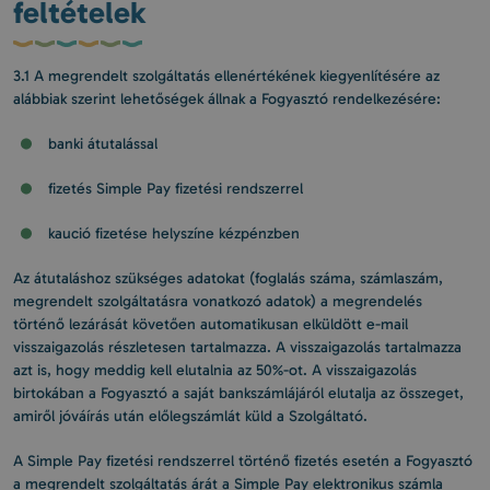
feltételek
3.1 A megrendelt szolgáltatás ellenértékének kiegyenlítésére az
alábbiak szerint lehetőségek állnak a Fogyasztó rendelkezésére:
banki átutalással
fizetés Simple Pay fizetési rendszerrel
kaució fizetése helyszíne kézpénzben
Az átutaláshoz szükséges adatokat (foglalás száma, számlaszám,
megrendelt szolgáltatásra vonatkozó adatok) a megrendelés
történő lezárását követően automatikusan elküldött e-mail
visszaigazolás részletesen tartalmazza. A visszaigazolás tartalmazza
azt is, hogy meddig kell elutalnia az 50%-ot. A visszaigazolás
birtokában a Fogyasztó a saját bankszámlájáról elutalja az összeget,
amiről jóváírás után előlegszámlát küld a Szolgáltató.
A Simple Pay fizetési rendszerrel történő fizetés esetén a Fogyasztó
a megrendelt szolgáltatás árát a Simple Pay elektronikus számla