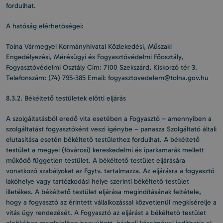
fordulhat.
A hatóság elérhetőségei:
Tolna Vármegyei Kormányhivatal Közlekedési, Műszaki
Engedélyezési, Mérésügyi és Fogyasztóvédelmi Főosztály,
Fogyasztóvédelmi Osztály Cím: 7100 Szekszárd, Kiskorzó tér 3.
Telefonszám: (74) 795-385 Email: fogyasztovedelem@tolna.gov.hu
8.3.2. Békéltető testületek előtti eljárás
A szolgáltatásból eredő vita esetében a Fogyasztó – amennyiben a
szolgáltatást fogyasztóként veszi igénybe – panasza Szolgáltató általi
elutasítása esetén békéltető testülethez fordulhat. A békéltető
testület a megyei (fővárosi) kereskedelmi és iparkamarák mellett
működő független testület. A békéltető testület eljárására
vonatkozó szabályokat az Fgytv. tartalmazza. Az eljárásra a fogyasztó
lakóhelye vagy tartózkodási helye szerinti békéltető testület
illetékes. A békéltető testület eljárása megindításának feltétele,
hogy a fogyasztó az érintett vállalkozással közvetlenül megkísérelje a
vitás ügy rendezését. A Fogyasztó az eljárást a békéltető testület