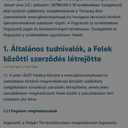
József utca 2/C; adószám: 28796459-2-18 továbbiakban Szolgáltató)
által nyújtott szálláshely szolgáltatásának a Társaság által
üzemeltetett www.iglicecolophazak.hu honlapon keresztül történő
igénybevételének szabályait rögzíti. A Fogyasztó (a továbbiakban:
Fogyasztó) jogait és kötelezettségeit tartalmazza. (Szolgáltató és
Fogyasztó a továbbiakban együttesen: Felek).
1. Általános tudnivalók, a Felek
közötti szerződés létrejötte
1.1. A jelen ÁSZF hatálya kiterjed a www.iglicecolophazak.hu
weboldalon történő megrendeléssel létrejött szálláshely
szolgáltatásra vonatkozó szerződés létrejöttére, amely jelen
szerződésben meghatározott Felek között a szerződésben leírt
módokon jön létre.
1.1.1 Fogalom meghatározások
fogyasztó: a Polgári Törvénykönyvben meghatározott fogyasztó;