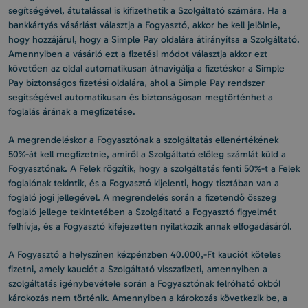
segítségével, átutalással is kifizethetik a Szolgáltató számára. Ha a
bankkártyás vásárlást választja a Fogyasztó, akkor be kell jelölnie,
hogy hozzájárul, hogy a Simple Pay oldalára átirányítsa a Szolgáltató.
Amennyiben a vásárló ezt a fizetési módot választja akkor ezt
követően az oldal automatikusan átnavigálja a fizetéskor a Simple
Pay biztonságos fizetési oldalára, ahol a Simple Pay rendszer
segítségével automatikusan és biztonságosan megtörténhet a
foglalás árának a megfizetése.
A megrendeléskor a Fogyasztónak a szolgáltatás ellenértékének
50%-át kell megfizetnie, amiről a Szolgáltató előleg számlát küld a
Fogyasztónak. A Felek rögzítik, hogy a szolgáltatás fenti 50%-t a Felek
foglalónak tekintik, és a Fogyasztó kijelenti, hogy tisztában van a
foglaló jogi jellegével. A megrendelés során a fizetendő összeg
foglaló jellege tekintetében a Szolgáltató a Fogyasztó figyelmét
felhívja, és a Fogyasztó kifejezetten nyilatkozik annak elfogadásáról.
A Fogyasztó a helyszínen kézpénzben 40.000,-Ft kauciót köteles
fizetni, amely kauciót a Szolgáltató visszafizeti, amennyiben a
szolgáltatás igénybevétele során a Fogyasztónak felróható okból
károkozás nem történik. Amennyiben a károkozás következik be, a