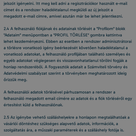
jelszót igényelni. Itt meg kell adni a regisztrációkor használt e-mail
címet és a rendszer haladéktalanul megküldi az új jelszót a
megadott e-mail címre, amivel azután már be lehet jelentkezni.
2.4 A felhasználó fiókjának és adatainak törlését a "Profilom" blokk
"Adataim" menüpontban a "PROFIL TÖRLÉSE" gombra kattintva
lehet kezdeményezni. Ebben az esetben a rendszer adminisztrátorai
a törlésre vonatkozó igény beérkezését követően haladéktalanul a
vonatkozó adatokat, a felhasználó profiljában található személyes és
egyéb adatokat véglegesen és visszavonhatatlanul törölni fogják a
honlap rendszeréből. A Fogyasztók adatait a Számviteli törvény és
Adatvédelmi szabályzat szerint a törvényben meghatározott ideig
őrizzük meg.
A felhasználói adatok törlésével párhuzamosan a rendszer a
felhasználó megadott email címére az adatok és a fiók törléséről egy
értesítést küld a felhasználónak.
2.5 Az igénybe vehető szálláshelyekre a honlapon megtalálhatóak a
vásárlói döntéshez szükséges alapvető adatok, információk, a
szolgáltatás ára, a műszaki paraméterek és a szálláshely fotója is.