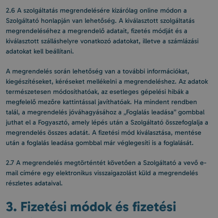
2.6 A szolgáltatás megrendelésére kizárólag online módon a
Szolgáltató honlapján van lehetőség. A kiválasztott szolgáltatás
megrendeléséhez a megrendelő adatait, fizetés módját és a
kiválasztott szálláshelyre vonatkozó adatokat, illetve a számlázási
adatokat kell beállítani.
A megrendelés során lehetőség van a további információkat,
kiegészítéseket, kéréseket mellékelni a megrendeléshez. Az adatok
természetesen módosíthatóak, az esetleges gépelési hibák a
megfelelő mezőre kattintással javíthatóak. Ha mindent rendben
talál, a megrendelés jóváhagyásához a „Foglalás leadása” gombbal
juthat el a Fogyasztó, amely lépés után a Szolgáltató összefoglalja a
megrendelés összes adatát. A fizetési mód kiválasztása, mentése
után a foglalás leadása gombbal már véglegesíti is a foglalását.
2.7 A megrendelés megtörténtét követően a Szolgáltató a vevő e-
mail címére egy elektronikus visszaigazolást küld a megrendelés
részletes adataival.
3. Fizetési módok és fizetési