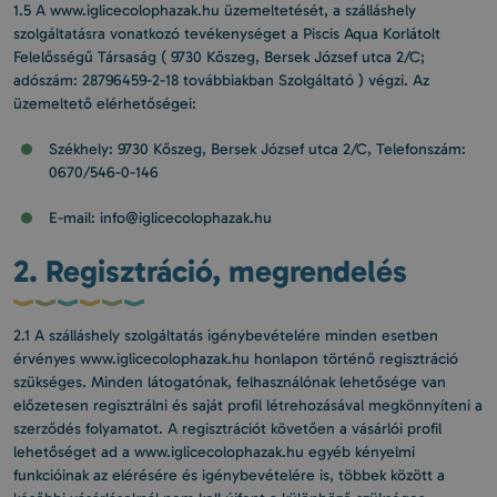
1.5 A www.iglicecolophazak.hu üzemeltetését, a szálláshely
szolgáltatásra vonatkozó tevékenységet a Piscis Aqua Korlátolt
Felelősségű Társaság ( 9730 Kőszeg, Bersek József utca 2/C;
adószám: 28796459-2-18 továbbiakban Szolgáltató ) végzi. Az
üzemeltető elérhetőségei:
Székhely: 9730 Kőszeg, Bersek József utca 2/C, Telefonszám:
0670/546-0-146
E-mail: info@iglicecolophazak.hu
2. Regisztráció, megrendelés
2.1 A szálláshely szolgáltatás igénybevételére minden esetben
érvényes www.iglicecolophazak.hu honlapon történő regisztráció
szükséges. Minden látogatónak, felhasználónak lehetősége van
előzetesen regisztrálni és saját profil létrehozásával megkönnyíteni a
szerződés folyamatot. A regisztrációt követően a vásárlói profil
lehetőséget ad a www.iglicecolophazak.hu egyéb kényelmi
funkcióinak az elérésére és igénybevételére is, többek között a