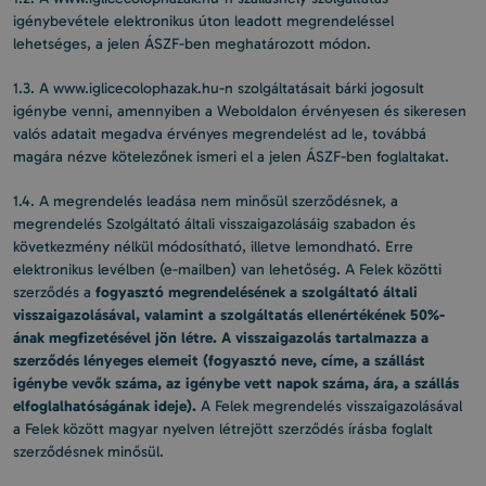
igénybevétele elektronikus úton leadott megrendeléssel
lehetséges, a jelen ÁSZF-ben meghatározott módon.
1.3. A www.iglicecolophazak.hu-n szolgáltatásait bárki jogosult
igénybe venni, amennyiben a Weboldalon érvényesen és sikeresen
valós adatait megadva érvényes megrendelést ad le, továbbá
magára nézve kötelezőnek ismeri el a jelen ÁSZF-ben foglaltakat.
1.4. A megrendelés leadása nem minősül szerződésnek, a
megrendelés Szolgáltató általi visszaigazolásáig szabadon és
következmény nélkül módosítható, illetve lemondható. Erre
elektronikus levélben (e-mailben) van lehetőség. A Felek közötti
fogyasztó megrendelésének a szolgáltató általi
szerződés a
visszaigazolásával, valamint a szolgáltatás ellenértékének 50%-
ának megfizetésével jön létre. A visszaigazolás tartalmazza a
szerződés lényeges elemeit (fogyasztó neve, címe, a szállást
igénybe vevők száma, az igénybe vett napok száma, ára, a szállás
elfoglalhatóságának ideje).
A Felek megrendelés visszaigazolásával
a Felek között magyar nyelven létrejött szerződés írásba foglalt
szerződésnek minősül.