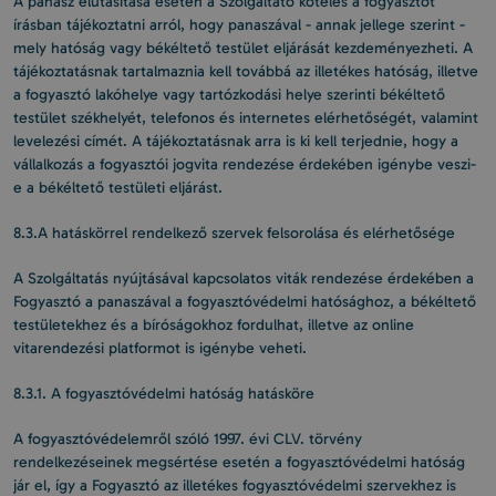
A panasz elutasítása esetén a Szolgáltató köteles a fogyasztót
írásban tájékoztatni arról, hogy panaszával - annak jellege szerint -
mely hatóság vagy békéltető testület eljárását kezdeményezheti. A
tájékoztatásnak tartalmaznia kell továbbá az illetékes hatóság, illetve
a fogyasztó lakóhelye vagy tartózkodási helye szerinti békéltető
testület székhelyét, telefonos és internetes elérhetőségét, valamint
levelezési címét. A tájékoztatásnak arra is ki kell terjednie, hogy a
vállalkozás a fogyasztói jogvita rendezése érdekében igénybe veszi-
e a békéltető testületi eljárást.
8.3.A hatáskörrel rendelkező szervek felsorolása és elérhetősége
A Szolgáltatás nyújtásával kapcsolatos viták rendezése érdekében a
Fogyasztó a panaszával a fogyasztóvédelmi hatósághoz, a békéltető
testületekhez és a bíróságokhoz fordulhat, illetve az online
vitarendezési platformot is igénybe veheti.
8.3.1. A fogyasztóvédelmi hatóság hatásköre
A fogyasztóvédelemről szóló 1997. évi CLV. törvény
rendelkezéseinek megsértése esetén a fogyasztóvédelmi hatóság
jár el, így a Fogyasztó az illetékes fogyasztóvédelmi szervekhez is