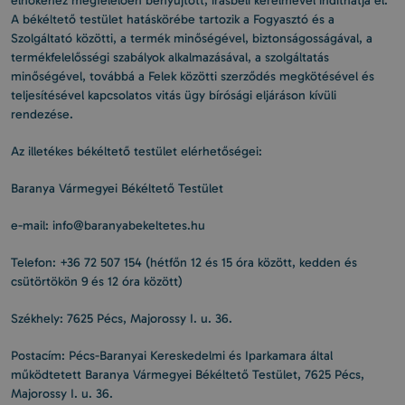
elnökéhez megfelelően benyújtott, írásbeli kérelmével indíthatja el.
A békéltető testület hatáskörébe tartozik a Fogyasztó és a
Szolgáltató közötti, a termék minőségével, biztonságosságával, a
termékfelelősségi szabályok alkalmazásával, a szolgáltatás
minőségével, továbbá a Felek közötti szerződés megkötésével és
teljesítésével kapcsolatos vitás ügy bírósági eljáráson kívüli
rendezése.
Az illetékes békéltető testület elérhetőségei:
Baranya Vármegyei Békéltető Testület
e-mail: info@baranyabekeltetes.hu
Telefon: +36 72 507 154 (hétfőn 12 és 15 óra között, kedden és
csütörtökön 9 és 12 óra között)
Székhely: 7625 Pécs, Majorossy I. u. 36.
Postacím: Pécs-Baranyai Kereskedelmi és Iparkamara által
működtetett Baranya Vármegyei Békéltető Testület, 7625 Pécs,
Majorossy I. u. 36.