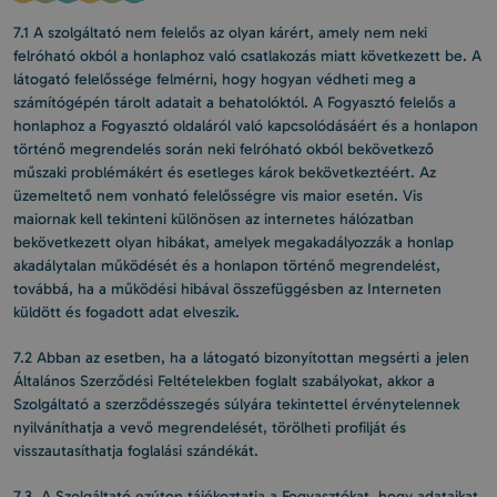
7.1 A szolgáltató nem felelős az olyan kárért, amely nem neki
felróható okból a honlaphoz való csatlakozás miatt következett be. A
látogató felelőssége felmérni, hogy hogyan védheti meg a
számítógépén tárolt adatait a behatolóktól. A Fogyasztó felelős a
honlaphoz a Fogyasztó oldaláról való kapcsolódásáért és a honlapon
történő megrendelés során neki felróható okból bekövetkező
műszaki problémákért és esetleges károk bekövetkeztéért. Az
üzemeltető nem vonható felelősségre vis maior esetén. Vis
maiornak kell tekinteni különösen az internetes hálózatban
bekövetkezett olyan hibákat, amelyek megakadályozzák a honlap
akadálytalan működését és a honlapon történő megrendelést,
továbbá, ha a működési hibával összefüggésben az Interneten
küldött és fogadott adat elveszik.
7.2 Abban az esetben, ha a látogató bizonyítottan megsérti a jelen
Általános Szerződési Feltételekben foglalt szabályokat, akkor a
Szolgáltató a szerződésszegés súlyára tekintettel érvénytelennek
nyilváníthatja a vevő megrendelését, törölheti profilját és
visszautasíthatja foglalási szándékát.
7.3. A Szolgáltató ezúton tájékoztatja a Fogyasztókat, hogy adataikat