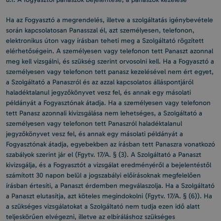
Ha az Fogyasztó a megrendelés, illetve a szolgáltatás igénybevétele
során kapcsolatosan Panasszal él, azt személyesen, telefonon,
elektronikus úton vagy írásban teheti meg a Szolgáltató rögzített
elérhetőségein. A személyesen vagy telefonon tett Panaszt azonnal
meg kell vizsgálni, és szükség szerint orvosolni kell. Ha a Fogyasztó a
személyesen vagy telefonon tett panasz kezelésével nem ért egyet,
a Szolgáltató a Panaszról és az azzal kapcsolatos álláspontjáról
haladéktalanul jegyzőkönyvet vesz fel, és annak egy másolati
példányát a Fogyasztónak átadja. Ha a személyesen vagy telefonon
tett Panasz azonnali kivizsgálása nem lehetséges, a Szolgáltató a
személyesen vagy telefonon tett Panaszról haladéktalanul
jegyzőkönyvet vesz fel, és annak egy másolati példányát a
Fogyasztónak átadja, egyebekben az írásban tett Panaszra vonatkozó
szabályok szerint jár el (Fgytv. 17/A. § (3). A Szolgáltató a Panaszt
kivizsgálja, és a Fogyasztót a vizsgálat eredményéről a bejelentéstől
számított 30 napon belül a jogszabályi előírásoknak megfelelően
írásban értesíti, a Panaszt érdemben megválaszolja. Ha a Szolgáltató
a Panaszt elutasítja, azt köteles megindokolni (Fgytv. 17/A. § (6)). Ha
a szükséges vizsgálatokat a Szolgáltató nem tudja ezen idő alatt
teljeskörűen elvégezni, illetve az elbíráláshoz szükséges