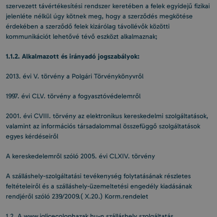
szervezett távértékesítési rendszer keretében a felek egyidejű fizikai
jelenléte nélkül úgy kötnek meg, hogy a szerződés megkötése
érdekében a szerződő felek kizárólag távollévők közötti
kommunikációt lehetővé tévő eszközt alkalmaznak;
1.1.2. Alkalmazott és irányadó jogszabályok:
2013. évi V. törvény a Polgári Törvénykönyvről
1997. évi CLV. törvény a fogyasztóvédelemről
2001. évi CVIII. törvény az elektronikus kereskedelmi szolgáltatások,
valamint az információs társadalommal összefüggő szolgáltatások
egyes kérdéseiről
A kereskedelemről szóló 2005. évi CLXIV. törvény
A szálláshely-szolgáltatási tevékenység folytatásának részletes
feltételeiről és a szálláshely-üzemeltetési engedély kiadásának
rendjéről szóló 239/2009.( X.20.) Korm.rendelet
1.2. A www.iglicecolophazak.hu-n szálláshely szolgáltatás