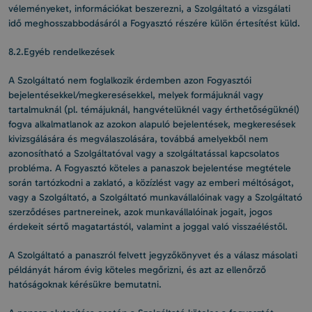
véleményeket, információkat beszerezni, a Szolgáltató a vizsgálati
idő meghosszabbodásáról a Fogyasztó részére külön értesítést küld.
8.2.Egyéb rendelkezések
A Szolgáltató nem foglalkozik érdemben azon Fogyasztói
bejelentésekkel/megkeresésekkel, melyek formájuknál vagy
tartalmuknál (pl. témájuknál, hangvételüknél vagy érthetőségüknél)
fogva alkalmatlanok az azokon alapuló bejelentések, megkeresések
kivizsgálására és megválaszolására, továbbá amelyekből nem
azonosítható a Szolgáltatóval vagy a szolgáltatással kapcsolatos
probléma. A Fogyasztó köteles a panaszok bejelentése megtétele
során tartózkodni a zaklató, a közízlést vagy az emberi méltóságot,
vagy a Szolgáltató, a Szolgáltató munkavállalóinak vagy a Szolgáltató
szerződéses partnereinek, azok munkavállalóinak jogait, jogos
érdekeit sértő magatartástól, valamint a joggal való visszaéléstől.
A Szolgáltató a panaszról felvett jegyzőkönyvet és a válasz másolati
példányát három évig köteles megőrizni, és azt az ellenőrző
hatóságoknak kérésükre bemutatni.