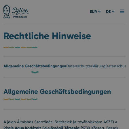
EUR
DE
Rechtliche Hinweise
Allgemeine Geschäftsbedingungen
Datenschutzerklärung
Datenschutzri
Allgemeine Geschäftsbedingungen
A jelen Általános Szerződési Feltételek (a továbbiakban: ÁSZF) a
Piscis Aqua Korlátolt Felelősségű Társaság
(9730 Kőszeg, Bersek