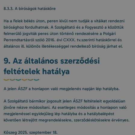
8.3.3. A bíróságok hatásköre
Ha a Felek békés úton, peren kívül nem tudják a vitáikat rendezni
bírósághoz fordulhatnak. A Szolgáltató és a Fogyasztó a közöttük
felmerülő jogviták peres úton történő rendezésére a Polgári
Perrendtartásról szóló 2016. évi CXXX. tv.szerinti hatáskörrel és
általános ill. különös illetékességgel rendelkező bíróság járhat el.
9. Az általános szerződési
feltételek hatálya
A jelen ÁSZF a honlapon való megjelenés napján lép hatályba.
A Szolgáltató bármikor jogosult jelen ÁSZF feltételeit egyoldalúan
jövőre nézve módosítani. Az esetleges módosítás a honlapon való
megjelenéssel egyidejűleg lép hatályba és a hatálybalépést
követően létrejött megrendelésekre, szerződéskötésekre érvényes.
Kőszeg 2025. szeptember 18.