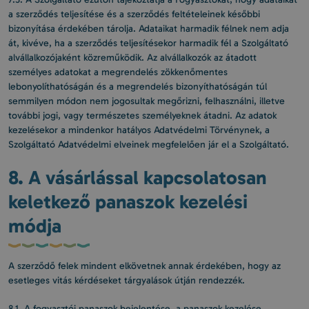
a szerződés teljesítése és a szerződés feltételeinek későbbi
bizonyítása érdekében tárolja. Adataikat harmadik félnek nem adja
át, kivéve, ha a szerződés teljesítésekor harmadik fél a Szolgáltató
alvállalkozójaként közreműködik. Az alvállalkozók az átadott
személyes adatokat a megrendelés zökkenőmentes
lebonyolíthatóságán és a megrendelés bizonyíthatóságán túl
semmilyen módon nem jogosultak megőrizni, felhasználni, illetve
további jogi, vagy természetes személyeknek átadni. Az adatok
kezelésekor a mindenkor hatályos Adatvédelmi Törvénynek, a
Szolgáltató Adatvédelmi elveinek megfelelően jár el a Szolgáltató.
8. A vásárlással kapcsolatosan
keletkező panaszok kezelési
módja
A szerződő felek mindent elkövetnek annak érdekében, hogy az
esetleges vitás kérdéseket tárgyalások útján rendezzék.
8.1. A fogyasztói panaszok bejelentése, a panaszok kezelése