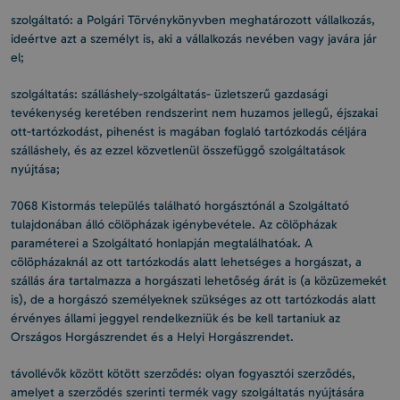
szolgáltató: a Polgári Törvénykönyvben meghatározott vállalkozás,
ideértve azt a személyt is, aki a vállalkozás nevében vagy javára jár
el;
szolgáltatás: szálláshely-szolgáltatás- üzletszerű gazdasági
tevékenység keretében rendszerint nem huzamos jellegű, éjszakai
ott-tartózkodást, pihenést is magában foglaló tartózkodás céljára
szálláshely, és az ezzel közvetlenül összefüggő szolgáltatások
nyújtása;
7068 Kistormás település található horgásztónál a Szolgáltató
tulajdonában álló cölöpházak igénybevétele. Az cölöpházak
paraméterei a Szolgáltató honlapján megtalálhatóak. A
cölöpházaknál az ott tartózkodás alatt lehetséges a horgászat, a
szállás ára tartalmazza a horgászati lehetőség árát is (a közüzemekét
is), de a horgászó személyeknek szükséges az ott tartózkodás alatt
érvényes állami jeggyel rendelkezniük és be kell tartaniuk az
Országos Horgászrendet és a Helyi Horgászrendet.
távollévők között kötött szerződés: olyan fogyasztói szerződés,
amelyet a szerződés szerinti termék vagy szolgáltatás nyújtására