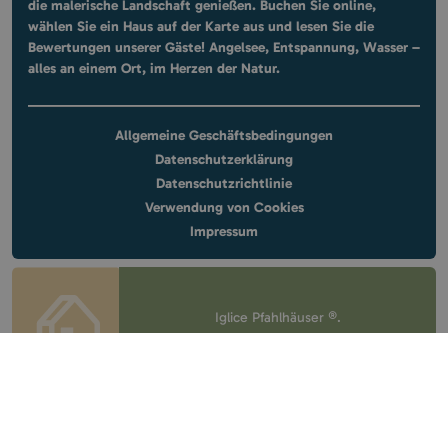
die malerische Landschaft genießen. Buchen Sie online,
wählen Sie ein Haus auf der Karte aus und lesen Sie die
Bewertungen unserer Gäste! Angelsee, Entspannung, Wasser –
alles an einem Ort, im Herzen der Natur.
Allgemeine Geschäftsbedingungen
Datenschutzerklärung
Datenschutzrichtlinie
Verwendung von Cookies
Impressum
Iglice Pfahlhäuser ®.
All rights reserved.
Design & website
by
Voov