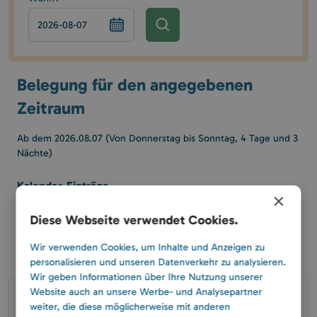
Belegung für den angegebenen
Zeitraum
Ab dem 2026.08.07 (Von Donnerstag bis Sonntag, 4 Tage und 3
Nächte)
Kalender-Einträge
×
Beginn der
Nicht
1
1
1
Ausgewählt
Diese Webseite verwendet Cookies.
Buchung
buchbar
Datum in der
Bereits
1
1
Vergangenheit
gebucht
Wir verwenden Cookies, um Inhalte und Anzeigen zu
personalisieren und unseren Datenverkehr zu analysieren.
Wir geben Informationen über Ihre Nutzung unserer
Website auch an unsere Werbe- und Analysepartner
Haus 15
weiter, die diese möglicherweise mit anderen