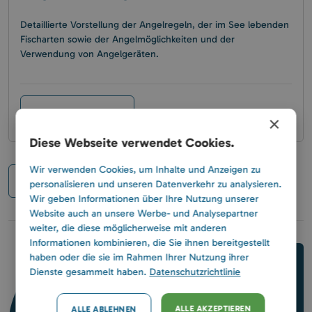
Detaillierte Vorstellung der Angelregeln, der im See lebenden
Fischarten sowie der Angelmöglichkeiten und der
Verwendung von Angelgeräten.
Alle Kategorien
×
Diese Webseite verwendet Cookies.
Wir verwenden Cookies, um Inhalte und Anzeigen zu
1
/ 8
personalisieren und unseren Datenverkehr zu analysieren.
Wir geben Informationen über Ihre Nutzung unserer
Website auch an unsere Werbe- und Analysepartner
weiter, die diese möglicherweise mit anderen
Informationen kombinieren, die Sie ihnen bereitgestellt
haben oder die sie im Rahmen Ihrer Nutzung ihrer
Bleiben wir in Kontakt
Dienste gesammelt haben.
Datenschutzrichtlinie
ALLE AKZEPTIEREN
ALLE ABLEHNEN