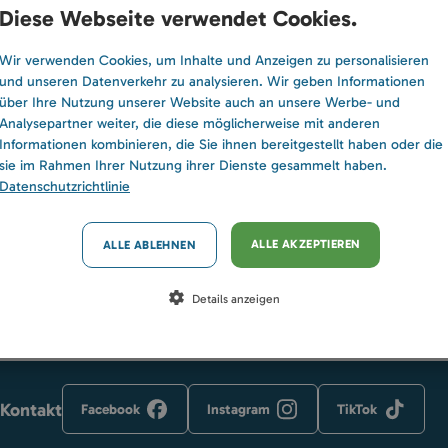
Informationen über die Ausstattung,
Wiss
Diese Webseite verwendet Cookies.
en
Lage und Kapazität der Häuser auf
Onli
dem Wasser sowie praktische
Stor
Wir verwenden Cookies, um Inhalte und Anzeigen zu personalisieren
Hinweise zur Auswahl der Häuser.
Gülti
und unseren Datenverkehr zu analysieren. Wir geben Informationen
Buch
über Ihre Nutzung unserer Website auch an unsere Werbe- und
Analysepartner weiter, die diese möglicherweise mit anderen
Informationen kombinieren, die Sie ihnen bereitgestellt haben oder die
sie im Rahmen Ihrer Nutzung ihrer Dienste gesammelt haben.
Alle Kategorien
Al
Datenschutzrichtlinie
ALLE AKZEPTIEREN
ALLE ABLEHNEN
Details anzeigen
 Kontakt
Facebook
Instagram
TikTok